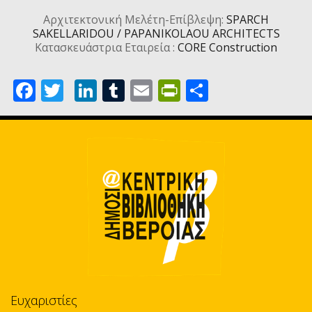
Αρχιτεκτονική Μελέτη-Επίβλεψη:
SPARCH
SAKELLARIDOU / PAPANIKOLAOU ARCHITECTS
Κατασκευάστρια Εταιρεία :
CORE Construction
Facebook
Twitter
LinkedIn
Tumblr
Email
PrintFriendl
Share
Ευχαριστίες